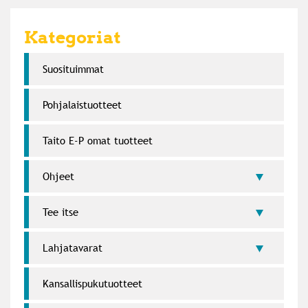
Kategoriat
Suosi­tuimmat
Pohjalaistuotteet
Taito E-P omat tuotteet
Ohjeet
Tee itse
Lahja­tavarat
Kansallispukutuotteet