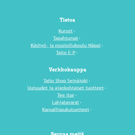
Tietoa
Kurssit
Tapahtumat
Käsityö- ja muotoilukoulu Näppi
Taito E-P
Verkkokauppa
Taito Shop Seinäjoki
Uutuu­det ja ajankohtaiset tuotteet
Tee itse
Lahja­tavarat
Kansallispukutuotteet
Seuraa meitä