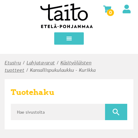
0
Etusivu
/
Lahja­tavarat
/
Käsityöläisten
tuotteet
/ Kansallispukulaukku – Kurikka
Tuotehaku