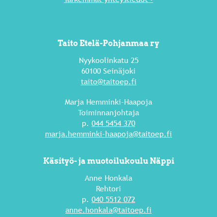
Taito Etelä-Pohjanmaa ry
Nyykoolinkatu 25
60100 Seinäjoki
taito@taitoep.fi
Marja Hemminki-Haapoja
Toiminnanjohtaja
p.
044 5454 370
marja.hemminki-haapoja@taitoep.fi
Käsityö- ja muotoilukoulu Näppi
Anne Honkala
Rehtori
p.
040 5512 072
anne.honkala@taitoep.fi