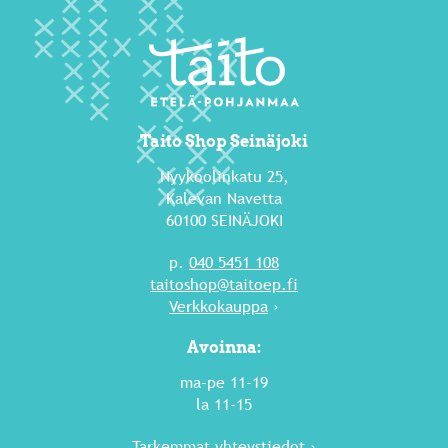
Taito Shop Seinäjoki
Nyykoolinkatu 25,
Kalevan Navetta
60100 SEINÄJOKI
p.
040 5451 108
taitoshop@taitoep.fi
Verkkokauppa
›
Avoinna:
ma-pe 11-19
la 11-15
Tarkemmat yhteystiedot ›