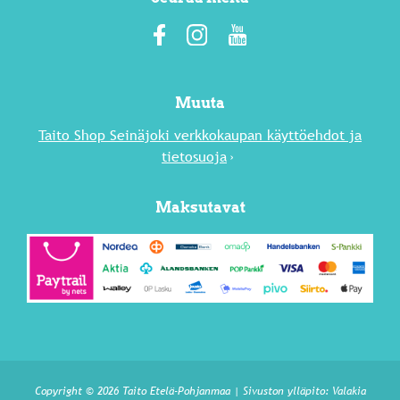
Muuta
Taito Shop Seinäjoki verkkokaupan käyttöehdot ja
tietosuoja
Maksutavat
Copyright © 2026 Taito Etelä-Pohjanmaa | Sivuston ylläpito:
Valakia