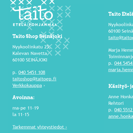
Taito Ete
Nyykoolink
60100 Seinä
Taito Shop Seinäjoki
taito@taito
Nyykoolinkatu 25,
Marja Hemm
Kalevan Navetta
Toiminnanj
60100 SEINÄJOKI
p.
044 5454
marja.hemm
p.
040 5451 108
taitoshop@taitoep.fi
Verkkokauppa
›
Käsityö- 
Anne Honka
Avoinna:
Rehtori
ma-pe 11-19
p.
040 5512
la 11-15
anne.honka
Tarkemmat yhteystiedot ›