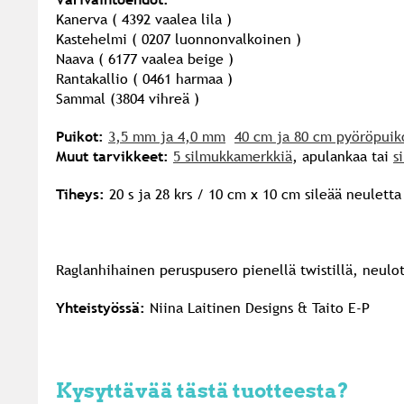
Kanerva ( 4392 vaalea lila )
Kastehelmi ( 0207 luonnonvalkoinen )
Naava ( 6177 vaalea beige )
Rantakallio ( 0461 harmaa )
Sammal (3804 vihreä )
Puikot:
3,5 mm ja 4,0 mm
40 cm ja 80 cm pyöröpuik
Muut tarvikkeet:
5 silmukkamerkkiä
, apulankaa tai
s
Tiheys:
20 s ja 28 krs / 10 cm x 10 cm sileää neuletta
Raglanhihainen peruspusero pienellä twistillä, neulo
Yhteistyössä:
Niina Laitinen Designs & Taito E-P
Kysyttävää tästä tuotteesta?