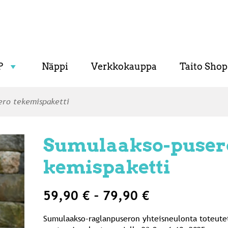
P
Näppi
Verkkokauppa
Taito Shop
ero tekemispaketti
Sumulaakso-pusero
kemispaketti
Hintaluokka:
59,90
€
–
79,90
€
59,90 €
Sumulaakso-raglanpuseron yhteisneulonta toteutet
-