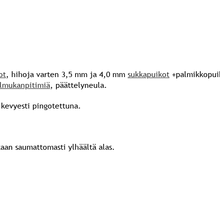
ot
, hihoja varten 3,5 mm ja 4,0 mm
sukkapuikot
+palmikkopui
ilmukanpitimiä
, päättelyneula.
 kevyesti pingotettuna.
taan saumattomasti ylhäältä alas.