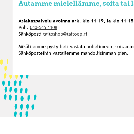
Autamme mielellämme, soita tai l
Asiakaspalvelu avoinna ark. klo 11-19, la klo 11-15
Puh.
040-545 1108
Sähköposti
taitoshop@taitoep.fi
Mikäli emme pysty heti vastata puhelimeen, soitamme 
Sähköposteihin vastailemme mahdollisimman pian.