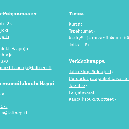
lä-Pohjanmaa ry
Tietoa
atu 25
Kurssit
joki
Tapahtumat
ep.fi
Käsityö- ja muotoilukoulu N
Taito E-P
inki-Haapoja
ohtaja
 370
Verkkokauppa
inki-haapoja@taitoep.fi
Taito Shop Seinäjoki
Uutuu­det ja ajankohtaiset t
ja muotoilukoulu Näppi
Tee itse
Lahja­tavarat
la
Kansallispukutuotteet
 072
la@taitoep.fi