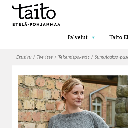
Palvelut
Taito E
Etusivu
/
Tee itse
/
Tekemispaketit
/ Sumulaakso-pus