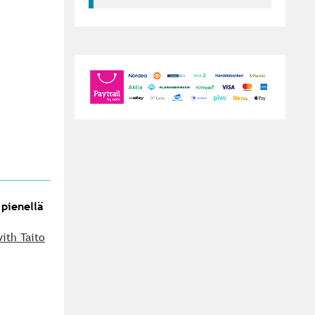
 pienellä
ith Taito