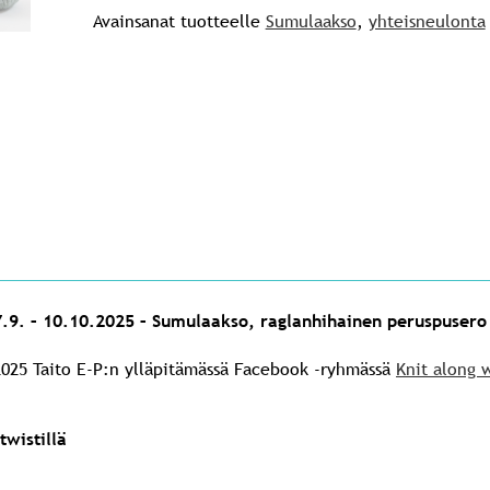
Avainsanat tuotteelle
Sumulaakso
,
yhteisneulonta
27.9. – 10.10.2025 – Sumulaakso, raglanhihainen peruspusero
0.2025 Taito E-P:n ylläpitämässä Facebook -ryhmässä
Knit along w
wistillä