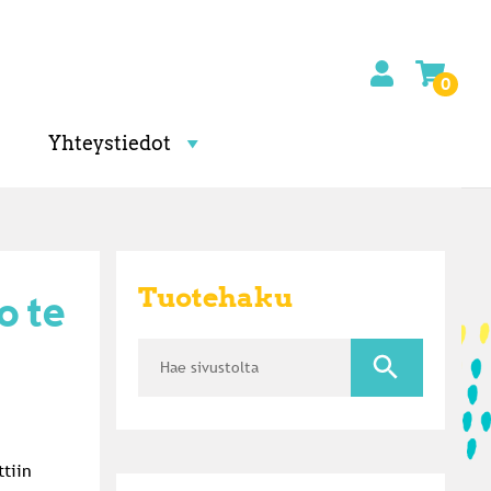
0
Yhteystiedot
Tuotehaku
 te
tiin