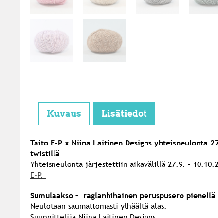
Kuvaus
Lisätiedot
Taito E-P x Niina Laitinen Designs yhteisneulonta 
twistillä
Yhteisneulonta järjestettiin aikavälillä 27.9. – 10.1
E-P.
Sumulaakso – raglanhihainen peruspusero pienellä t
Neulotaan saumattomasti ylhäältä alas.
Suunnittelija Niina Laitinen Designs