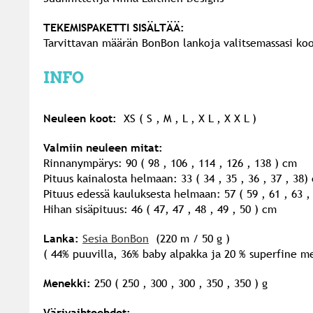
TEKEMISPAKETTI SISÄLTÄÄ:
Tarvittavan määrän BonBon lankoja valitsemassasi koo
INFO
Neuleen koot:
XS ( S , M , L , X L , X X L )
Valmiin neuleen mitat:
Rinnanympärys: 90 ( 98 , 106 , 114 , 126 , 138 ) cm
Pituus kainalosta helmaan: 33 ( 34 , 35 , 36 , 37 , 38)
Pituus edessä kauluksesta helmaan: 57 ( 59 , 61 , 63 ,
Hihan sisäpituus: 46 ( 47, 47 , 48 , 49 , 50 ) cm
Lanka:
Sesia BonBon
(220 m / 50 g )
( 44% puuvilla, 36% baby alpakka ja 20 % superfine me
Menekki:
250 ( 250 , 300 , 300 , 350 , 350 ) g
Värivaihtoehdot: