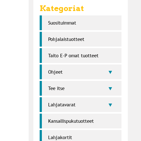
Kategoriat
Suosi­tuimmat
Pohjalaistuotteet
Taito E-P omat tuotteet
Ohjeet
Tee itse
Lahja­tavarat
Kansallispukutuotteet
Lahjakortit