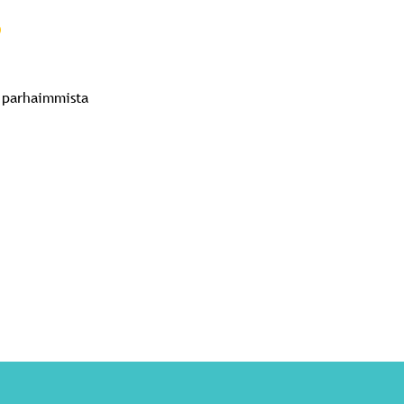
?
ä parhaimmista