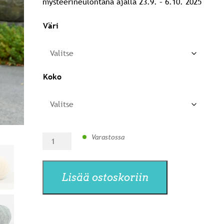
mysteerineulontana ajalla 23.9. – 6.10. 2025
79,90 €
Väri
Koko
Sumulaakso-
Varastossa
pusero
tekemispaketti
määrä
Lisää ostoskoriin