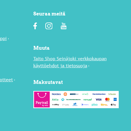
Seuraa meitä
äppi
Muuta
Taito Shop Seinäjoki verkkokaupan
käyttöehdot ja tietosuoja
uotteet
Maksutavat