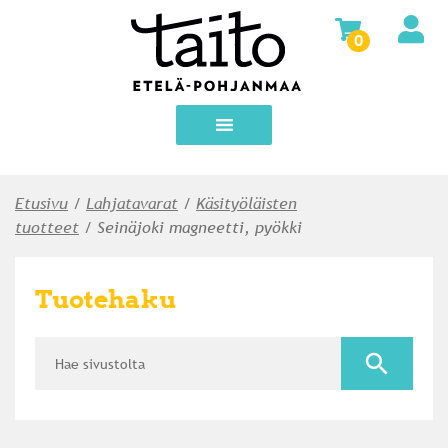
0
Etusivu
/
Lahja­tavarat
/
Käsityöläisten
tuotteet
/ Seinäjoki magneetti, pyökki
Tuotehaku