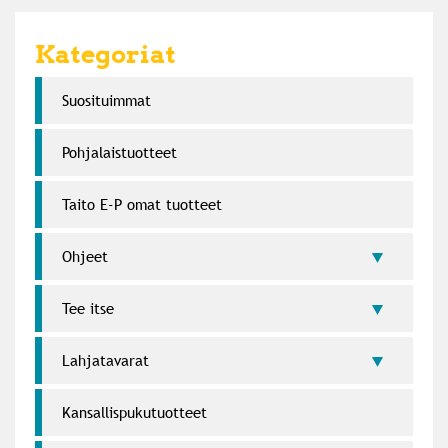
Kategoriat
Suosi­tuimmat
Pohjalaistuotteet
Taito E-P omat tuotteet
Ohjeet
Tee itse
Lahja­tavarat
Kansallispukutuotteet