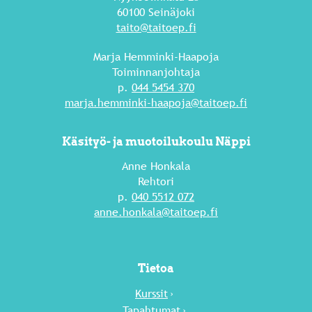
60100 Seinäjoki
taito@taitoep.fi
Marja Hemminki-Haapoja
Toiminnanjohtaja
p.
044 5454 370
marja.hemminki-haapoja@taitoep.fi
Käsityö- ja muotoilukoulu Näppi
Anne Honkala
Rehtori
p.
040 5512 072
anne.honkala@taitoep.fi
Tietoa
Kurssit
Tapahtumat