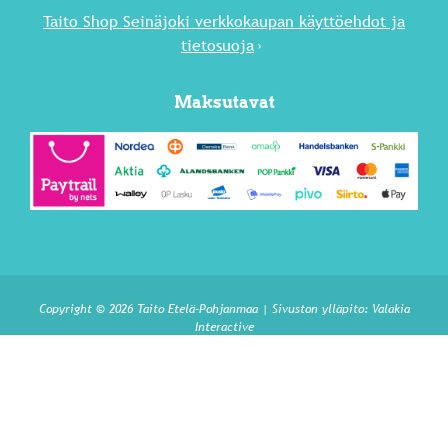
Taito Shop Seinäjoki verkkokaupan käyttöehdot ja
tietosuoja
Maksutavat
Copyright © 2026 Taito Etelä-Pohjanmaa | Sivuston ylläpito:
Valakia
Interactive