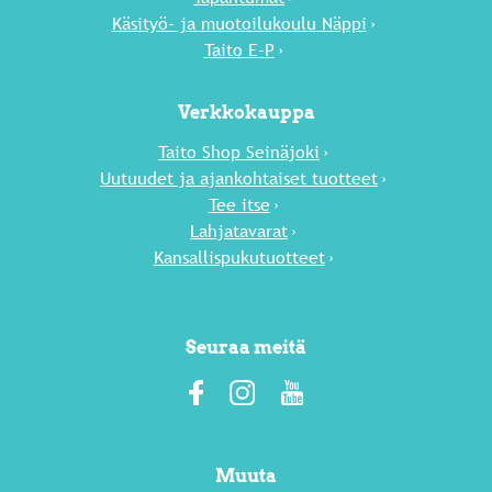
Käsityö- ja muotoilukoulu Näppi
Taito E-P
Verkkokauppa
Taito Shop Seinäjoki
Uutuu­det ja ajankohtaiset tuotteet
Tee itse
Lahja­tavarat
Kansallispukutuotteet
Seuraa meitä
Muuta