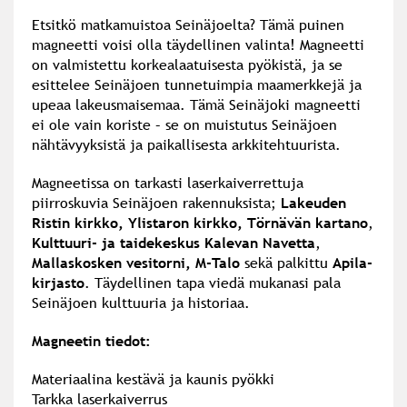
Etsitkö matkamuistoa Seinäjoelta? Tämä puinen
magneetti voisi olla täydellinen valinta! Magneetti
on valmistettu korkealaatuisesta pyökistä, ja se
esittelee Seinäjoen tunnetuimpia maamerkkejä ja
upeaa lakeusmaisemaa. Tämä Seinäjoki magneetti
ei ole vain koriste – se on muistutus Seinäjoen
nähtävyyksistä ja paikallisesta arkkitehtuurista.
Magneetissa on tarkasti laserkaiverrettuja
piirroskuvia Seinäjoen rakennuksista;
Lakeuden
Ristin kirkko,
Ylistaron kirkko,
Törnävän kartano
,
Kulttuuri- ja taidekeskus Kalevan Navetta
,
Mallaskosken vesitorni, M-Talo
sekä palkittu
Apila-
kirjasto
. Täydellinen tapa viedä mukanasi pala
Seinäjoen kulttuuria ja historiaa.
Magneetin tiedot:
Materiaalina kestävä ja kaunis pyökki
Tarkka laserkaiverrus