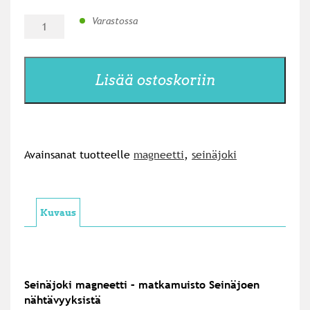
Seinäjoki
Varastossa
magneetti,
pyökki
määrä
Lisää ostoskoriin
Avainsanat tuotteelle
magneetti
,
seinäjoki
Kuvaus
Seinäjoki magneetti – matkamuisto Seinäjoen
nähtävyyksistä