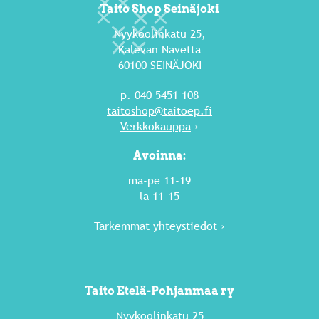
Taito Shop Seinäjoki
Nyykoolinkatu 25,
Kalevan Navetta
60100 SEINÄJOKI
p.
040 5451 108
taitoshop@taitoep.fi
Verkkokauppa
›
Avoinna:
ma-pe 11-19
la 11-15
Tarkemmat yhteystiedot ›
Taito Etelä-Pohjanmaa ry
Nyykoolinkatu 25