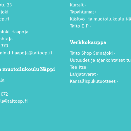
atu 25
Kurssit
joki
Tapahtumat
ep.fi
Käsityö- ja muotoilukoulu N
Taito E-P
inki-Haapoja
ohtaja
Verkkokauppa
 370
inki-haapoja@taitoep.fi
Taito Shop Seinäjoki
Uutuu­det ja ajankohtaiset t
Tee itse
ja muotoilukoulu Näppi
Lahja­tavarat
la
Kansallispukutuotteet
 072
la@taitoep.fi