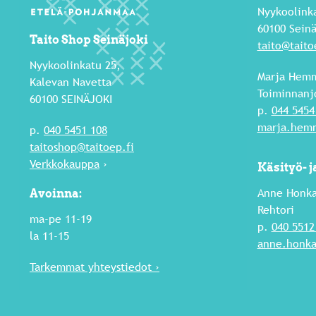
Nyykoolink
60100 Seinä
Taito Shop Seinäjoki
taito@taito
Nyykoolinkatu 25,
Marja Hemm
Kalevan Navetta
Toiminnanj
60100 SEINÄJOKI
p.
044 5454
marja.hemm
p.
040 5451 108
taitoshop@taitoep.fi
Verkkokauppa
›
Käsityö- 
Anne Honka
Avoinna:
Rehtori
ma-pe 11-19
p.
040 5512
la 11-15
anne.honka
Tarkemmat yhteystiedot ›