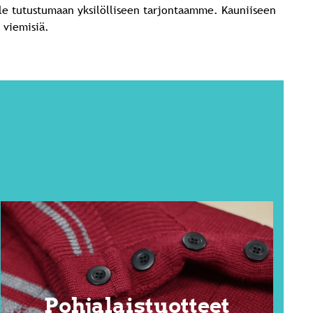
le tutustumaan yksilölliseen tarjontaamme. Kauniiseen
 viemisiä.
Pohjalaistuotteet