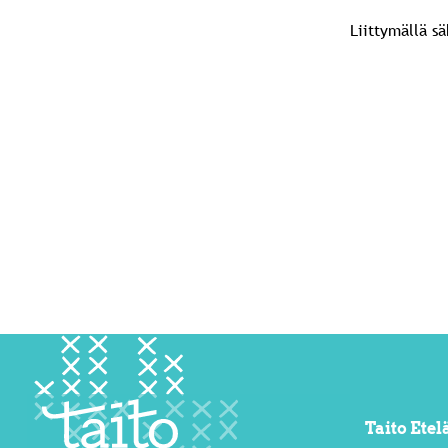
Liittymällä s
Taito Ete