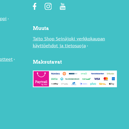
äppi
Muuta
Taito Shop Seinäjoki verkkokaupan
käyttöehdot ja tietosuoja
uotteet
Maksutavat