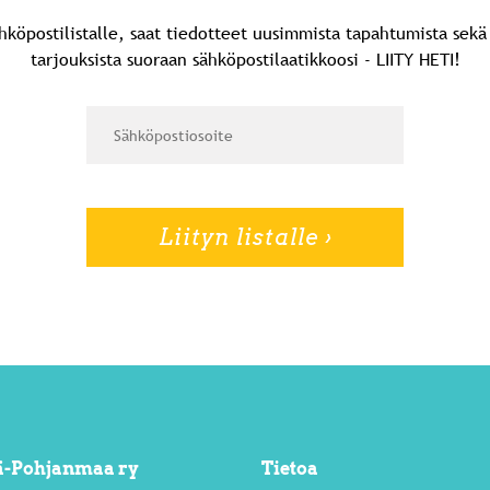
ähköpostilistalle, saat tiedotteet uusimmista tapahtumista sek
tarjouksista suoraan sähköpostilaatikkoosi - LIITY HETI!
lä-Pohjanmaa ry
Tietoa