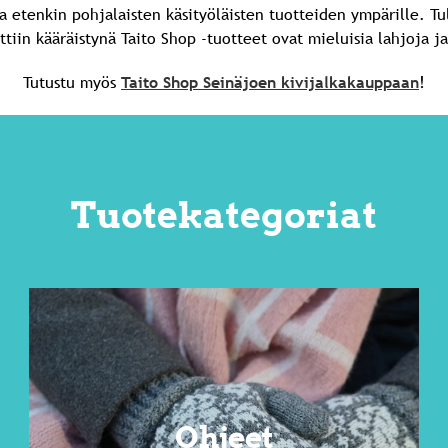
 etenkin pohjalaisten käsityöläisten tuotteiden ympärille. Tu
ttiin kääräistynä Taito Shop -tuotteet ovat mieluisia lahjoja ja
Tutustu myös
Taito Shop Seinäjoen kivijalkakauppaan
!
Tuotekategoriat
Ohjeet