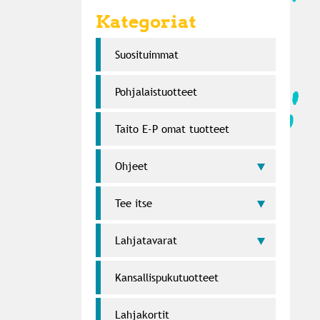
Kategoriat
Suosi­tuimmat
Pohjalaistuotteet
Taito E-P omat tuotteet
Ohjeet
Tee itse
Lahja­tavarat
Kansallispukutuotteet
Lahjakortit